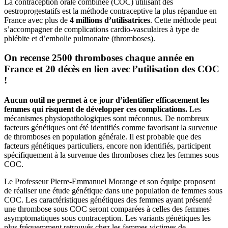
La contraception orale combinée (COC) utilisant des
oestroprogestatifs est la méthode contraceptive la plus répandue en
France avec plus de
4 millions d’utilisatrices
. Cette méthode peut
s’accompagner de complications cardio-vasculaires à type de
phlébite et d’embolie pulmonaire (thromboses).
On recense 2500 thromboses chaque année en
France et 20 décès en lien avec l’utilisation des COC
!
Aucun outil ne permet à ce jour d’identifier efficacement les
femmes qui risquent de développer ces complications.
Les
mécanismes physiopathologiques sont méconnus. De nombreux
facteurs génétiques ont été identifiés comme favorisant la survenue
de thromboses en population générale. Il est probable que des
facteurs génétiques particuliers, encore non identifiés, participent
spécifiquement à la survenue des thromboses chez les femmes sous
COC.
Le Professeur Pierre-Emmanuel Morange et son équipe proposent
de réaliser une étude génétique dans une population de femmes sous
COC. Les caractéristiques génétiques des femmes ayant présenté
une thrombose sous COC seront comparées à celles des femmes
asymptomatiques sous contraception. Les variants génétiques les
plus fréquemment retrouvés chez les femmes victimes de