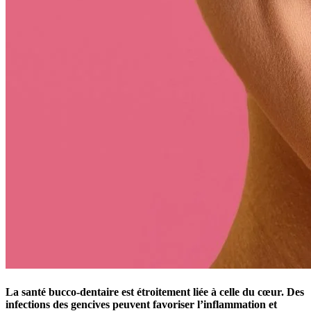
La santé bucco-dentaire est étroitement liée à celle du cœur. Des
infections des gencives peuvent favoriser l’inflammation et